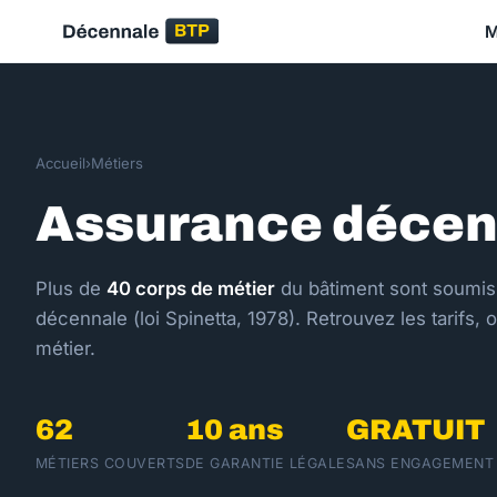
M
Accueil
›
Métiers
Assurance décenn
Plus de
40 corps de métier
du bâtiment sont soumis à
décennale (loi Spinetta, 1978). Retrouvez les tarifs,
métier.
62
10 ans
GRATUIT
MÉTIERS COUVERTS
DE GARANTIE LÉGALE
SANS ENGAGEMENT