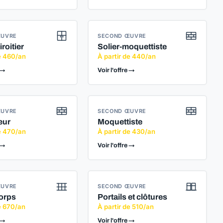
ŒUVRE
SECOND ŒUVRE
iroitier
Solier-moquettiste
de 460/an
À partir de 440/an
 →
Voir l'offre →
ŒUVRE
SECOND ŒUVRE
eur
Moquettiste
de 470/an
À partir de 430/an
 →
Voir l'offre →
ŒUVRE
SECOND ŒUVRE
orps
Portails et clôtures
e 670/an
À partir de 510/an
 →
Voir l'offre →