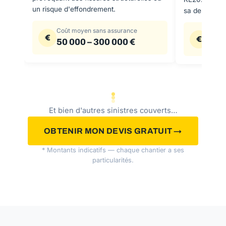
un risque d'effondrement.
sa destinatio
Coût moyen sans assurance
Coût 
€
€
50 000 – 300 000 €
20 0
Et bien d'autres sinistres couverts…
OBTENIR MON DEVIS GRATUIT →
* Montants indicatifs — chaque chantier a ses
particularités.