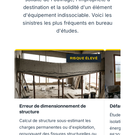
destination et la solidité d'un élément
d'équipement indissociable. Voici les
sinistres les plus fréquents en bureau
d'études.
RISQUE ÉLEVÉ
Erreur de dimensionnement de
Défaut d'ét
structure
Étude thermi
Calcul de structure sous-estimant les
isolation ins
charges permanentes ou d'exploitation,
énergétiques
provoquant des fissures structurelles ou
RE2020, rend