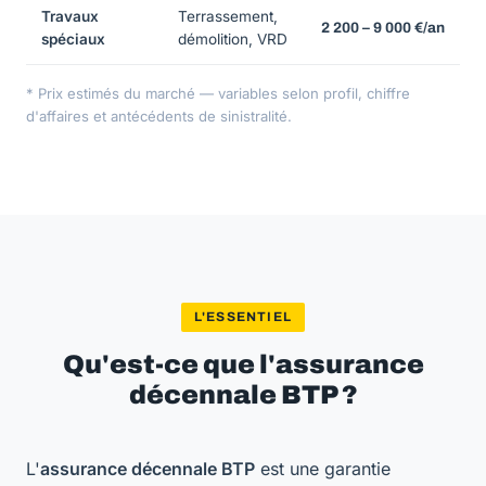
Travaux
Terrassement,
2 200 – 9 000 €/an
spéciaux
démolition, VRD
* Prix estimés du marché — variables selon profil, chiffre
d'affaires et antécédents de sinistralité.
L'ESSENTIEL
Qu'est-ce que l'assurance
décennale BTP ?
L'
assurance décennale BTP
est une garantie