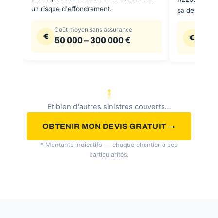
un risque d'effondrement.
sa destinatio
Coût moyen sans assurance
Coût 
€
€
50 000 – 300 000 €
20 0
Et bien d'autres sinistres couverts…
OBTENIR MON DEVIS GRATUIT →
* Montants indicatifs — chaque chantier a ses
particularités.