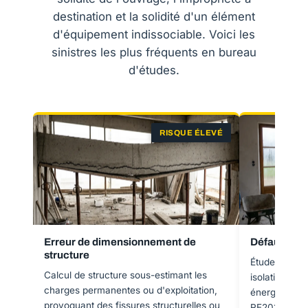
destination et la solidité d'un élément
d'équipement indissociable. Voici les
sinistres les plus fréquents en bureau
d'études.
RISQUE ÉLEVÉ
Erreur de dimensionnement de
Défaut d'ét
structure
Étude thermi
Calcul de structure sous-estimant les
isolation ins
charges permanentes ou d'exploitation,
énergétiques
provoquant des fissures structurelles ou
RE2020, rend