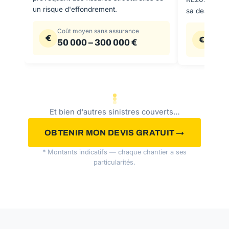
un risque d'effondrement.
sa destinatio
Coût moyen sans assurance
Coût 
€
€
50 000 – 300 000 €
20 0
Et bien d'autres sinistres couverts…
OBTENIR MON DEVIS GRATUIT →
* Montants indicatifs — chaque chantier a ses
particularités.