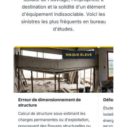
destination et la solidité d'un élément
d'équipement indissociable. Voici les
sinistres les plus fréquents en bureau
d'études.
RISQUE ÉLEVÉ
Erreur de dimensionnement de
Défaut d'ét
structure
Étude thermi
Calcul de structure sous-estimant les
isolation ins
charges permanentes ou d'exploitation,
énergétiques
provoquant des fissures structurelles ou
RE2020, rend