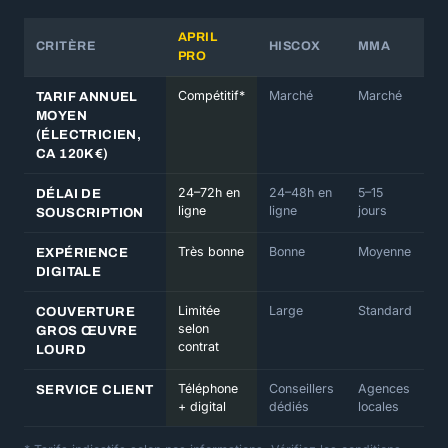
APRIL
CRITÈRE
HISCOX
MMA
PRO
Compétitif*
Marché
Marché
TARIF ANNUEL
MOYEN
(ÉLECTRICIEN,
CA 120K€)
24–72h en
24–48h en
5–15
DÉLAI DE
ligne
ligne
jours
SOUSCRIPTION
Très bonne
Bonne
Moyenne
EXPÉRIENCE
DIGITALE
Limitée
Large
Standard
COUVERTURE
selon
GROS ŒUVRE
contrat
LOURD
Téléphone
Conseillers
Agences
SERVICE CLIENT
+ digital
dédiés
locales