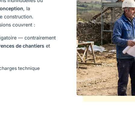
s individuelles ou
onception
, la
e construction.
sions couvrent :
igatoire — contrairement
rences de chantiers
et
 charges technique