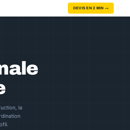
DEVIS EN 2 MIN →
nale
e
uction, la
rdination
fil.