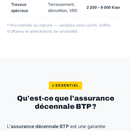
Travaux
Terrassement,
2 200 – 9 000 €/an
spéciaux
démolition, VRD
* Prix estimés du marché — variables selon profil, chiffre
d'affaires et antécédents de sinistralité.
L'ESSENTIEL
Qu'est-ce que l'assurance
décennale BTP ?
L'
assurance décennale BTP
est une garantie