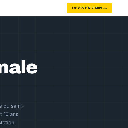
DEVIS EN 2 MIN →
nale
és ou semi-
t 10 ans
tation