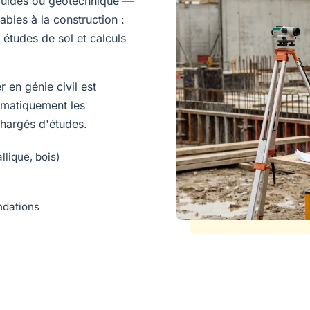
fluides ou géotechnique —
bles à la construction :
, études de sol et calculs
 en génie civil est
tématiquement les
 chargés d'études.
lique, bois)
ndations