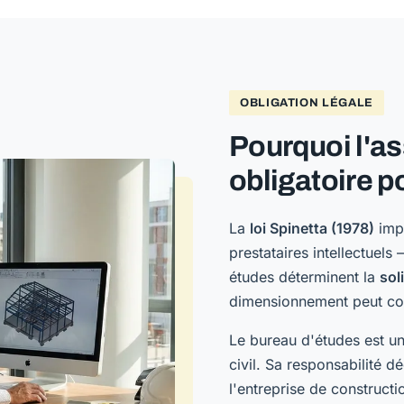
OBLIGATION LÉGALE
Pourquoi l'a
obligatoire p
La
loi Spinetta (1978)
impo
prestataires intellectuels
études déterminent la
sol
dimensionnement peut comp
Le bureau d'études est u
civil. Sa responsabilité 
l'entreprise de constructi