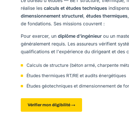
Le bureau d'études — BET structure, thermique, 
réalise les
calculs et études techniques
indispensa
dimensionnement structurel
,
études thermiques
de fondations. Ses missions couvrent :
Pour exercer, un
diplôme d'ingénieur
ou un master
généralement requis. Les assureurs vérifient sys
qualifications et l'expérience du dirigeant et des
Calculs de structure (béton armé, charpente métal
Études thermiques RT/RE et audits énergétiques
Études géotechniques et dimensionnement de fo
Vérifier mon éligibilité →