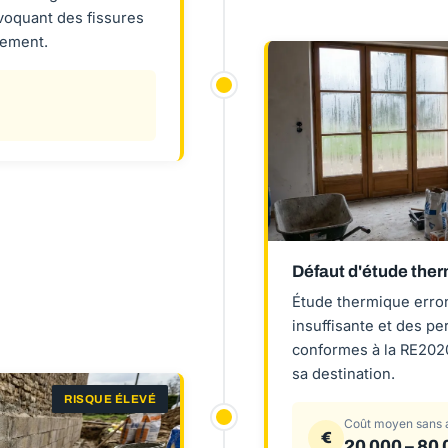
voquant des fissures
rement.
Défaut d'étude the
Étude thermique erron
insuffisante et des p
conformes à la RE2020
sa destination.
RISQUE ÉLEVÉ
Coût moyen sans 
€
20 000 – 80 