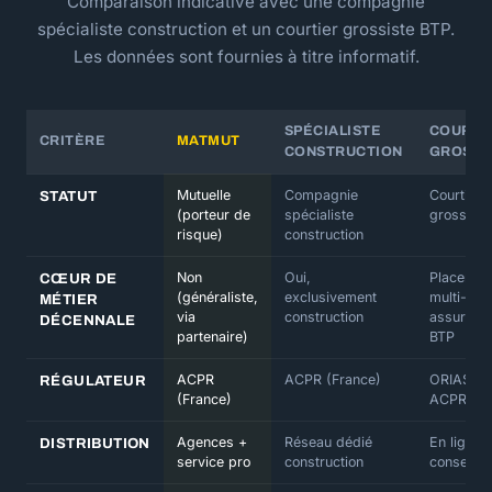
Comparaison indicative avec une compagnie
spécialiste construction et un courtier grossiste BTP.
Les données sont fournies à titre informatif.
SPÉCIALISTE
COURTI
CRITÈRE
MATMUT
CONSTRUCTION
GROSSI
Mutuelle
Compagnie
Courtier
STATUT
(porteur de
spécialiste
grossiste
risque)
construction
Non
Oui,
Placemen
CŒUR DE
(généraliste,
exclusivement
multi-
MÉTIER
via
construction
assureur
DÉCENNALE
partenaire)
BTP
ACPR
ACPR (France)
ORIAS +
RÉGULATEUR
(France)
ACPR
Agences +
Réseau dédié
En ligne /
DISTRIBUTION
service pro
construction
conseiller