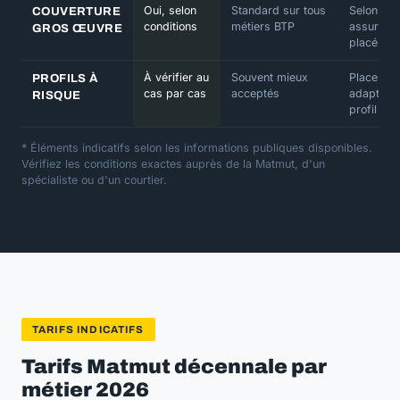
Oui, selon
Standard sur tous
Selon
COUVERTURE
conditions
métiers BTP
assureur
GROS ŒUVRE
placé
À vérifier au
Souvent mieux
Placemen
PROFILS À
cas par cas
acceptés
adapté a
RISQUE
profil
* Éléments indicatifs selon les informations publiques disponibles.
Vérifiez les conditions exactes auprès de la Matmut, d'un
spécialiste ou d'un courtier.
TARIFS INDICATIFS
Tarifs Matmut décennale par
métier 2026