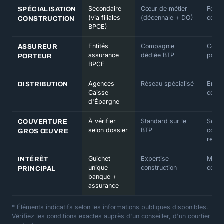
Secondaire
Cœur de métier
Forte 
SPÉCIALISATION
(via filiales
(décennale + DO)
comp
CONSTRUCTION
BPCE)
Entités
Compagnie
Comp
ASSUREUR
assurance
dédiée BTP
parte
PORTEUR
BPCE
Agences
Réseau spécialisé
En lig
DISTRIBUTION
Caisse
courti
d'Épargne
À vérifier
Standard sur le
Selon
COUVERTURE
selon dossier
BTP
comp
GROS ŒUVRE
reten
Guichet
Expertise
Mise 
INTÉRÊT
unique
construction
concu
PRINCIPAL
banque +
assurance
* Éléments indicatifs selon les informations publiques disponibles.
Vérifiez les conditions exactes auprès d'un conseiller, d'un courtier