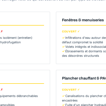
Fenêtres & menuiseries
 ✗
COUVERT ✓
s isolément (entretien)
Infiltrations d'eau autour des
 hydrofugation
défaut compromet la solidité
Volets intégrés et indissocia
Ébrasements et dormants sc
des désordres structurels
Plancher chauffant & P
 ✗
COUVERT ✓
quipements débranchables
Canalisations du plancher c
encastrées
 amovibles
Fuite d'un plancher hydrau