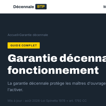
M
Accueil
›
Garantie décennale
GUIDE COMPLET
Garantie décennal
fonctionnement
La garantie décennale protège les maîtres d'ouvrag
l'activer.
·
Mis à jour : août 2026
Loi Spinetta 1978 + art. 1792 CC