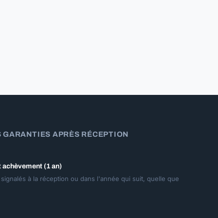
S GARANTIES APRÈS RÉCEPTION
t achèvement (1 an)
signalés à la réception ou dans l'année qui suit, quelle que