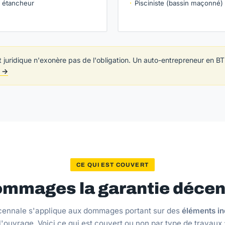
, étancheur
Pisciniste (bassin maçonné)
t juridique n'exonère pas de l'obligation. Un auto-entrepreneur en
r →
CE QUI EST COUVERT
ommages la garantie décenn
cennale s'applique aux dommages portant sur des
éléments in
l'ouvrage. Voici ce qui est couvert ou non par type de travaux 