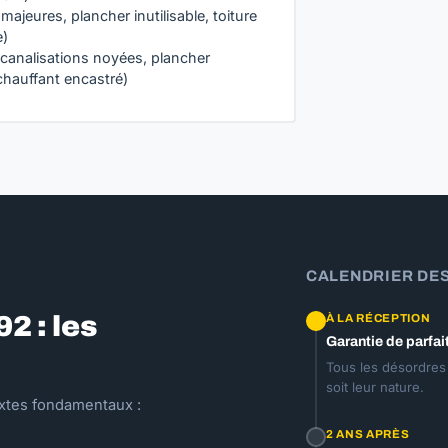
s majeures, plancher inutilisable, toiture
e)
(canalisations noyées, plancher
chauffant encastré)
CALENDRIER DE
92 : les
À LA RÉCEPTION
Garantie de parfai
Tous les désordres 
soit leur nature.
extes fondamentaux :
2 ANS APRÈS