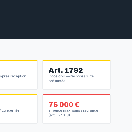
Art. 1792
 après réception
Code civil — responsabilité
présumée
75 000 €
P concernés
amende max. sans assurance
(art. L243-3)