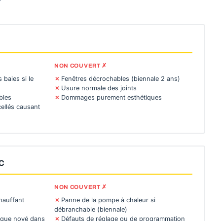
NON COUVERT ✗
 baies si le
Fenêtres décrochables (biennale 2 ans)
Usure normale des joints
bles
Dommages purement esthétiques
ellés causant
AC
NON COUVERT ✗
hauffant
Panne de la pompe à chaleur si
débranchable (biennale)
lique noyé dans
Défauts de réglage ou de programmation