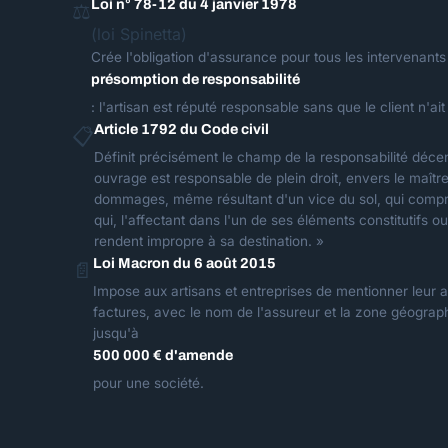
Loi n° 78-12 du 4 janvier 1978
⚖️
(loi Spinetta)
Crée l'obligation d'assurance pour tous les intervenants à
présomption de responsabilité
: l'artisan est réputé responsable sans que le client n'ai
Article 1792 du Code civil
📋
Définit précisément le champ de la responsabilité déce
ouvrage est responsable de plein droit, envers le maîtr
dommages, même résultant d'un vice du sol, qui compro
qui, l'affectant dans l'un de ses éléments constitutifs 
rendent impropre à sa destination. »
Loi Macron du 6 août 2015
📄
Impose aux artisans et entreprises de mentionner leur 
factures, avec le nom de l'assureur et la zone géograp
jusqu'à
500 000 € d'amende
pour une société.